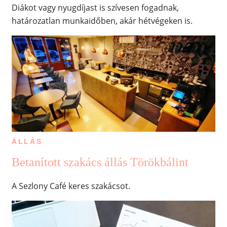
Diákot vagy nyugdíjast is szívesen fogadnak,
határozatlan munkaidőben, akár hétvégeken is.
ÁLLÁS
Betanított szakács állás Törökbálint
A Sezlony Café keres szakácsot.