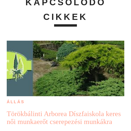
KAPCSOLÓDÓ
CIKKEK
ÁLLÁS
Törökbálinti Arborea Díszfaiskola keres
női munkaerőt cserepezési munkákra