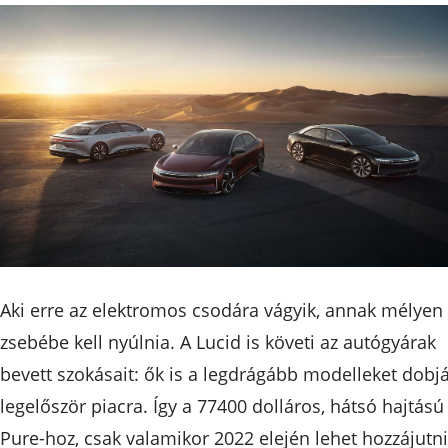
Aki erre az elektromos csodára vágyik, annak mélyen
zsebébe kell nyúlnia. A Lucid is követi az autógyárak
bevett szokásait: ők is a legdrágább modelleket dobj
legelőször piacra. Így a 77400 dolláros, hátsó hajtású
Pure-hoz, csak valamikor 2022 elején lehet hozzájutni