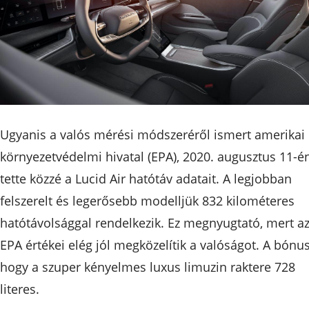
Ugyanis a valós mérési módszeréről ismert amerikai
környezetvédelmi hivatal (EPA), 2020. augusztus 11-é
tette közzé a Lucid Air hatótáv adatait. A legjobban
felszerelt és legerősebb modelljük 832 kilométeres
hatótávolsággal rendelkezik. Ez megnyugtató, mert a
EPA értékei elég jól megközelítik a valóságot. A bónus
hogy a szuper kényelmes luxus limuzin raktere 728
literes.