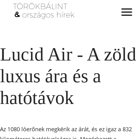
Lucid Air - A zöld
luxus ára és a
hatótávok
Az 1080 lóerőnek megkérik az árát, és ez igaz a 832
kilométeres hatótávolságra is. Megérkezett a