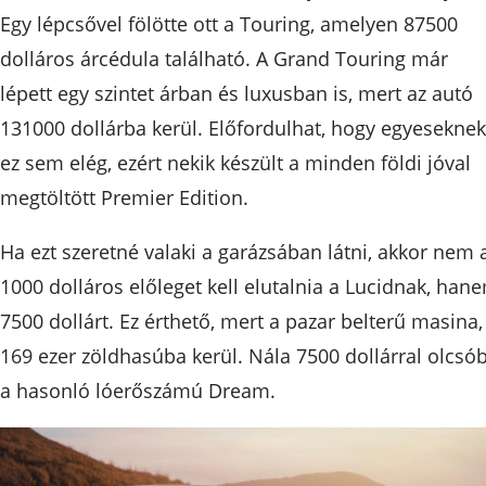
Egy lépcsővel fölötte ott a Touring, amelyen 87500
dolláros árcédula található. A Grand Touring már
lépett egy szintet árban és luxusban is, mert az autó
131000 dollárba kerül. Előfordulhat, hogy egyeseknek
ez sem elég, ezért nekik készült a minden földi jóval
megtöltött Premier Edition.
Ha ezt szeretné valaki a garázsában látni, akkor nem 
1000 dolláros előleget kell elutalnia a Lucidnak, han
7500 dollárt. Ez érthető, mert a pazar belterű masina,
169 ezer zöldhasúba kerül. Nála 7500 dollárral olcsó
a hasonló lóerőszámú Dream.