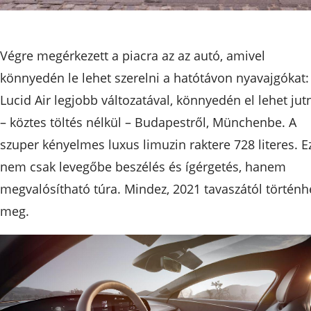
Végre megérkezett a piacra az az autó, amivel
könnyedén le lehet szerelni a hatótávon nyavajgókat:
Lucid Air legjobb változatával, könnyedén el lehet jut
– köztes töltés nélkül – Budapestről, Münchenbe. A
szuper kényelmes luxus limuzin raktere 728 literes. E
nem csak levegőbe beszélés és ígérgetés, hanem
megvalósítható túra. Mindez, 2021 tavaszától történh
meg.