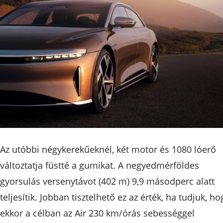
Az utóbbi négykerekűeknél, két motor és 1080 lóerő
változtatja füstté a gumikat. A negyedmérföldes
gyorsulás versenytávot (402 m) 9,9 másodperc alatt
teljesítik. Jobban tisztelhető ez az érték, ha tudjuk, ho
ekkor a célban az Air 230 km/órás sebességgel