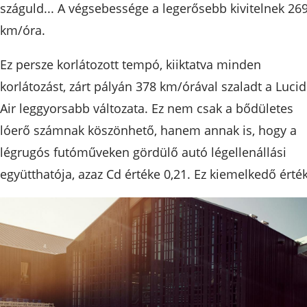
száguld... A végsebessége a legerősebb kivitelnek 26
km/óra.
Ez persze korlátozott tempó, kiiktatva minden
korlátozást, zárt pályán 378 km/órával szaladt a Lucid
Air leggyorsabb változata. Ez nem csak a bődületes
lóerő számnak köszönhető, hanem annak is, hogy a
légrugós futóműveken gördülő autó légellenállási
együtthatója, azaz Cd értéke 0,21. Ez kiemelkedő érték