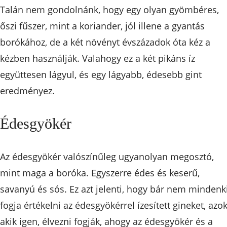
Talán nem gondolnánk, hogy egy olyan gyömbéres,
őszi fűszer, mint a koriander, jól illene a gyantás
borókához, de a két növényt évszázadok óta kéz a
kézben használják. Valahogy ez a két pikáns íz
együttesen lágyul, és egy lágyabb, édesebb gint
eredményez.
Édesgyökér
Az édesgyökér valószínűleg ugyanolyan megosztó,
mint maga a boróka. Egyszerre édes és keserű,
savanyú és sós. Ez azt jelenti, hogy bár nem mindenk
fogja értékelni az édesgyökérrel ízesített gineket, azok
akik igen, élvezni fogják, ahogy az édesgyökér és a