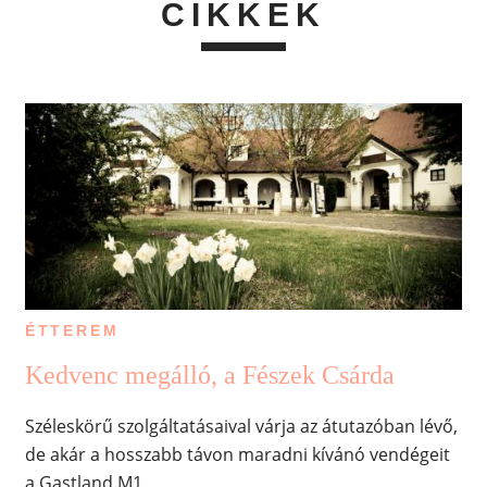
CIKKEK
ÉTTEREM
Kedvenc megálló, a Fészek Csárda
Széleskörű szolgáltatásaival várja az átutazóban lévő,
de akár a hosszabb távon maradni kívánó vendégeit
a Gastland M1.