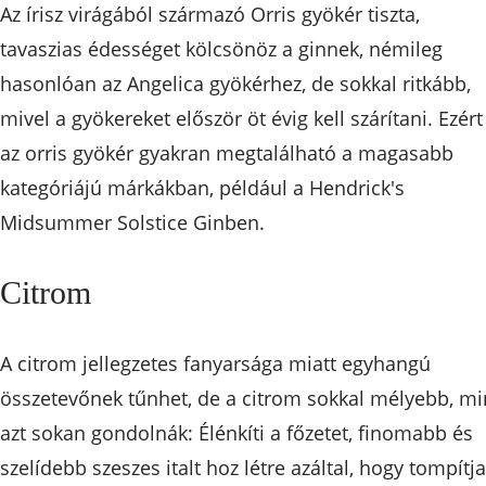
Az írisz virágából származó Orris gyökér tiszta,
tavaszias édességet kölcsönöz a ginnek, némileg
hasonlóan az Angelica gyökérhez, de sokkal ritkább,
mivel a gyökereket először öt évig kell szárítani. Ezért
az orris gyökér gyakran megtalálható a magasabb
kategóriájú márkákban, például a Hendrick's
Midsummer Solstice Ginben.
Citrom
A citrom jellegzetes fanyarsága miatt egyhangú
összetevőnek tűnhet, de a citrom sokkal mélyebb, mi
azt sokan gondolnák: Élénkíti a főzetet, finomabb és
szelídebb szeszes italt hoz létre azáltal, hogy tompítja