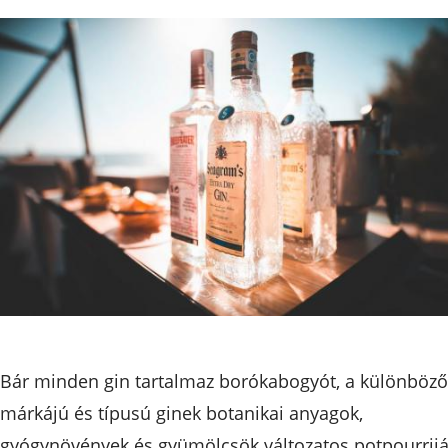
Bár minden gin tartalmaz borókabogyót, a különböző
márkájú és típusú ginek botanikai anyagok,
gyógynövények és gyümölcsök változatos potpourrijá