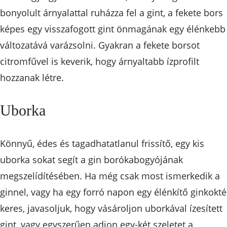
bonyolult árnyalattal ruházza fel a gint, a fekete bors
képes egy visszafogott gint önmagának egy élénkebb
változatává varázsolni. Gyakran a fekete borsot
citromfűvel is keverik, hogy árnyaltabb ízprofilt
hozzanak létre.
Uborka
Könnyű, édes és tagadhatatlanul frissítő, egy kis
uborka sokat segít a gin borókabogyójának
megszelídítésében. Ha még csak most ismerkedik a
ginnel, vagy ha egy forró napon egy élénkítő ginkokté
keres, javasoljuk, hogy vásároljon uborkával ízesített
gint, vagy egyszerűen adjon egy-két szeletet a