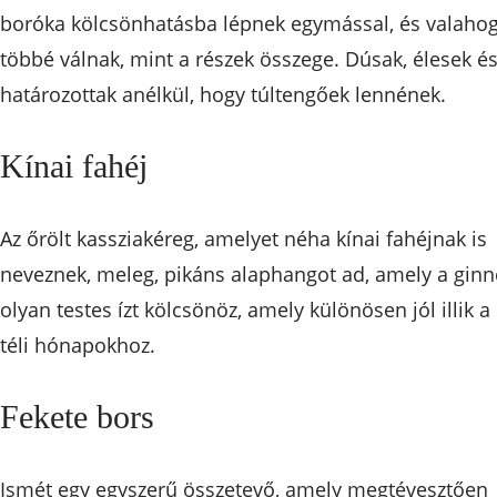
boróka kölcsönhatásba lépnek egymással, és valaho
többé válnak, mint a részek összege. Dúsak, élesek é
határozottak anélkül, hogy túltengőek lennének.
Kínai fahéj
Az őrölt kassziakéreg, amelyet néha kínai fahéjnak is
neveznek, meleg, pikáns alaphangot ad, amely a ginn
olyan testes ízt kölcsönöz, amely különösen jól illik a
téli hónapokhoz.
Fekete bors
Ismét egy egyszerű összetevő, amely megtévesztően