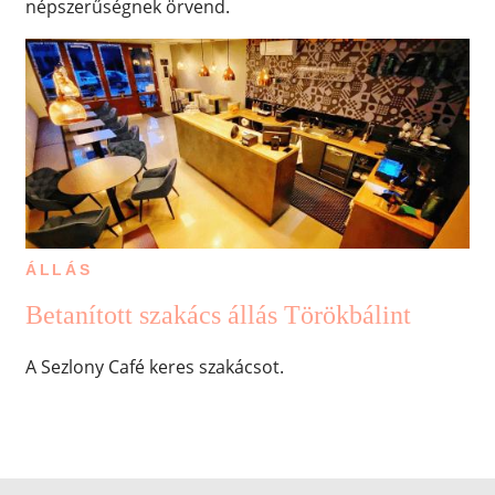
népszerűségnek örvend.
ÁLLÁS
Betanított szakács állás Törökbálint
A Sezlony Café keres szakácsot.