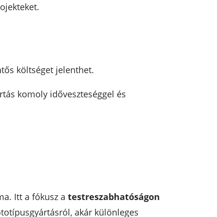
ojekteket.
tős költséget jelenthet.
yártás komoly időveszteséggel és
a. Itt a fókusz a
testreszabhatóságon
totípusgyártásról, akár különleges