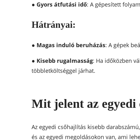
●
Gyors átfutási idő
: A gépesített foly
Hátrányai:
●
Magas induló beruházás
: A gépek beá
●
Kisebb rugalmasság
: Ha időközben vál
többletköltséggel járhat.
Mit jelent az egyedi 
Az egyedi csőhajlítás kisebb darabszámú,
és az egyedi megoldásokon van, ami lehető