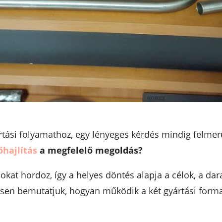
rtási folyamathoz, egy lényeges kérdés mindig felmer
őhajlítás
a megfelelő megoldás?
okat hordoz, így a helyes döntés alapja a célok, a da
esen bemutatjuk, hogyan működik a két gyártási for