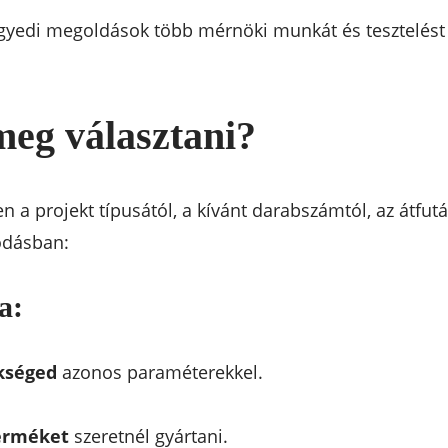
egyedi megoldások több mérnöki munkát és tesztelést
meg választani?
a projekt típusától, a kívánt darabszámtól, az átfutási
odásban:
a:
ükséged
azonos paraméterekkel.
terméket
szeretnél gyártani.