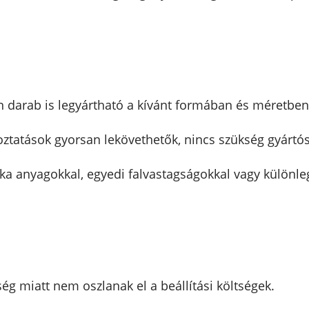
en darab is legyártható a kívánt formában és méretben
toztatások gyorsan lekövethetők, nincs szükség gyártóso
itka anyagokkal, egyedi falvastagságokkal vagy különl
ég miatt nem oszlanak el a beállítási költségek.