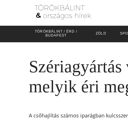
TÖRÖKBÁLINT / ÉRD /
ZÖLD
SPO
BUDAPEST
Szériagyártás 
melyik éri me
A csőhajlítás számos iparágban kulcsszere