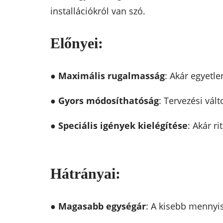
installációkról van szó.
Előnyei:
●
Maximális rugalmasság
: Akár egyetl
●
Gyors módosíthatóság
: Tervezési vál
●
Speciális igények kielégítése
: Akár r
Hátrányai:
●
Magasabb egységár
: A kisebb mennyis