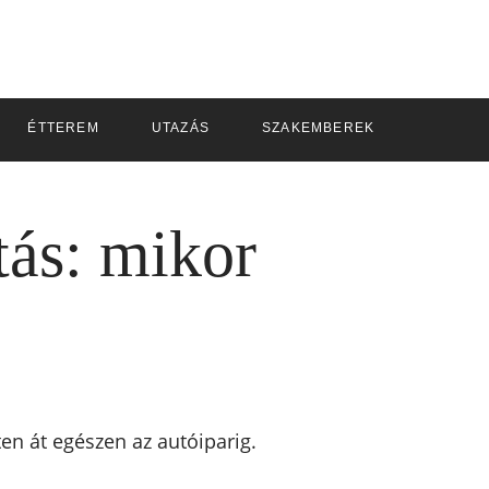
ÉTTEREM
UTAZÁS
SZAKEMBEREK
tás: mikor
en át egészen az autóiparig.