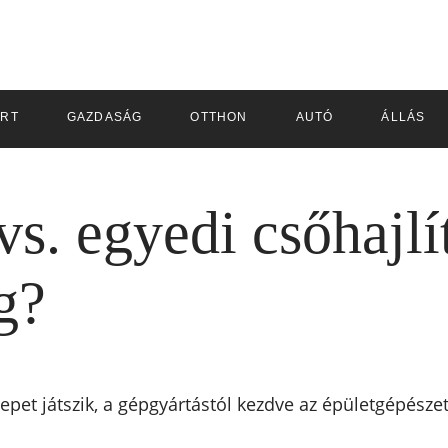
RT
GAZDASÁG
OTTHON
AUTÓ
ÁLLÁS
vs. egyedi csőhajlí
g?
pet játszik, a gépgyártástól kezdve az épületgépészet