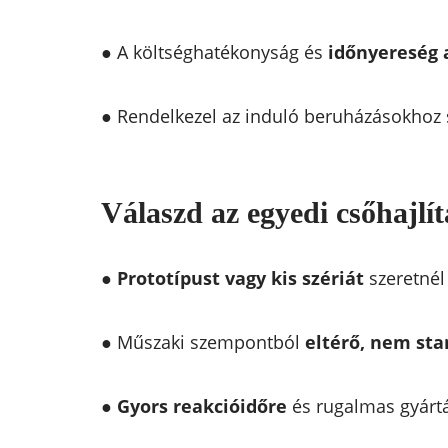
● A költséghatékonyság és
időnyereség a
● Rendelkezel az induló beruházásokhoz 
Válaszd az egyedi csőhajlít
●
Prototípust vagy kis szériát
szeretnél 
● Műszaki szempontból
eltérő, nem st
●
Gyors reakcióidőre
és rugalmas gyárt