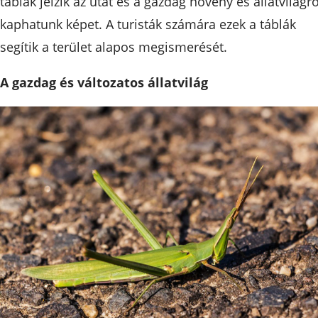
táblák jelzik az utat és a gazdag növény és állatvilágró
kaphatunk képet. A turisták számára ezek a táblák
segítik a terület alapos megismerését.
A gazdag és változatos állatvilág