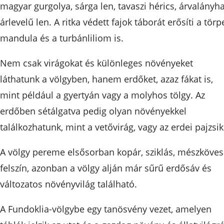
magyar gurgolya, sárga len, tavaszi hérics, árvalányha
árlevelű len. A ritka védett fajok táborát erősíti a törp
mandula és a turbánliliom is.
Nem csak virágokat és különleges növényeket
láthatunk a völgyben, hanem erdőket, azaz fákat is,
mint például a gyertyán vagy a molyhos tölgy. Az
erdőben sétálgatva pedig olyan növényekkel
találkozhatunk, mint a vetővirág, vagy az erdei pajzsik
A völgy pereme elsősorban kopár, sziklás, mészköves
felszín, azonban a völgy alján már sűrű erdősáv és
változatos növényvilág található.
A Fundoklia-völgybe egy tanösvény vezet, amelyen