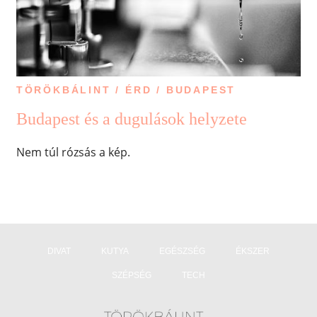
TÖRÖKBÁLINT / ÉRD / BUDAPEST
Budapest és a dugulások helyzete
Nem túl rózsás a kép.
DIVAT
KUTYA
EGÉSZSÉG
ÉKSZER
SZÉPSÉG
TECH