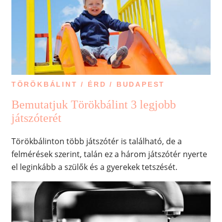
TÖRÖKBÁLINT / ÉRD / BUDAPEST
Bemutatjuk Törökbálint 3 legjobb
játszóterét
Törökbálinton több játszótér is található, de a
felmérések szerint, talán ez a három játszótér nyerte
el leginkább a szülők és a gyerekek tetszését.