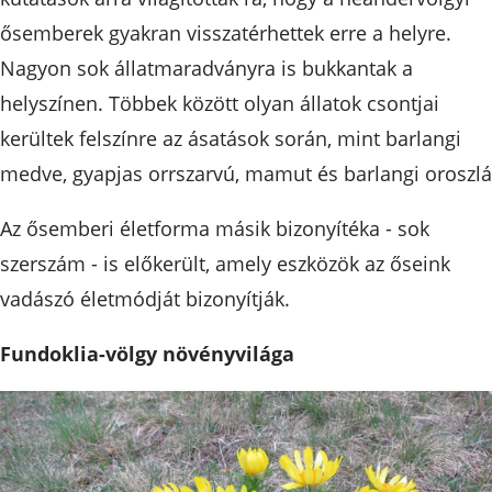
ősemberek gyakran visszatérhettek erre a helyre.
Nagyon sok állatmaradványra is bukkantak a
helyszínen. Többek között olyan állatok csontjai
kerültek felszínre az ásatások során, mint barlangi
medve, gyapjas orrszarvú, mamut és barlangi oroszlá
Az ősemberi életforma másik bizonyítéka - sok
szerszám - is előkerült, amely eszközök az őseink
vadászó életmódját bizonyítják.
Fundoklia-völgy növényvilága