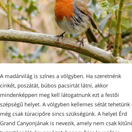
A madárvilág is színes a völgyben. Ha szeretnénk
cinkét, poszátát, búbos pacsirtát látni, akkor
mindenképpen meg kell látogatnunk ezt a festői
szépségű helyet. A völgyben kellemes sétát tehetünk 
még csak túracipőre sincs szükségünk. A helyet Érd
Grand Canyonjának is nevezik, amely nem csak kitűn