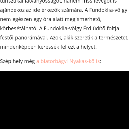
turisztikai látványosságot, hanem friss levegőt is
ajándékoz az ide érkezők számára. A Fundoklia-völgy
nem egészen egy óra alatt megismerhető,
körbesétálható. A Fundoklia-völgy Érd üdítő foltja
festői panorámával. Azok, akik szeretik a természetet,
mindenképpen keressék fel ezt a helyet.
Szép hely még
a biatorbágyi Nyakas-kő is
: