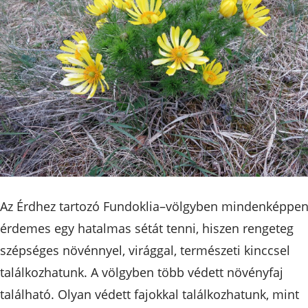
Az Érdhez tartozó Fundoklia–völgyben mindenképpe
érdemes egy hatalmas sétát tenni, hiszen rengeteg
szépséges növénnyel, virággal, természeti kinccsel
találkozhatunk. A völgyben több védett növényfaj
található. Olyan védett fajokkal találkozhatunk, mint