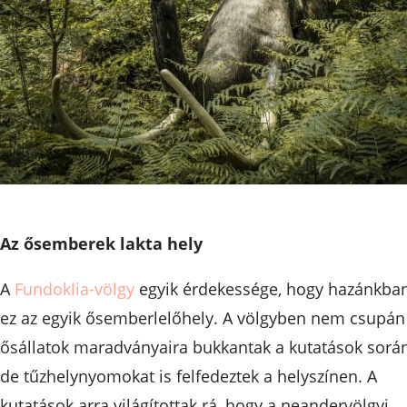
Az ősemberek lakta hely
A
Fundoklia-völgy
egyik érdekessége, hogy hazánkba
ez az egyik ősemberlelőhely. A völgyben nem csupán
ősállatok maradványaira bukkantak a kutatások során
de tűzhelynyomokat is felfedeztek a helyszínen. A
kutatások arra világítottak rá, hogy a neandervölgyi