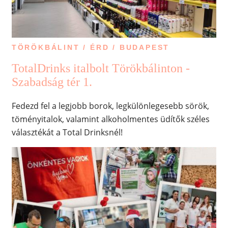
TÖRÖKBÁLINT / ÉRD / BUDAPEST
TotalDrinks italbolt Törökbálinton -
Szabadság tér 1.
Fedezd fel a legjobb borok, legkülönlegesebb sörök,
töményitalok, valamint alkoholmentes üdítők széles
választékát a Total Drinksnél!