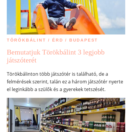
TÖRÖKBÁLINT / ÉRD / BUDAPEST
Bemutatjuk Törökbálint 3 legjobb
játszóterét
Törökbálinton több játszótér is található, de a
felmérések szerint, talán ez a három játszótér nyerte
el leginkább a szülők és a gyerekek tetszését.