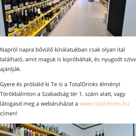
Napról napra bővülő kínálatukban csak olyan ital
található, amit maguk is kipróbáltak, és nyugodt szívv
ajánlják.
Gyere és próbáld ki Te is a TotalDrinks élményt
Törökbálinton a Szabadság tér 1. szám alatt, vagy
látogasd meg a webáruházat a
www.totaldrinks.hu
címen!