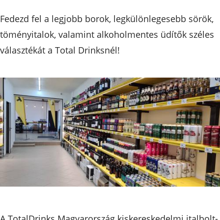
Fedezd fel a legjobb borok, legkülönlegesebb sörök,
töményitalok, valamint alkoholmentes üdítők széles
választékát a Total Drinksnél!
A TotalDrinks Magyarország kiskereskedelmi italbolt-