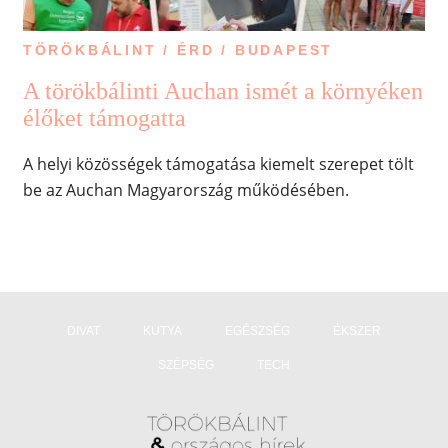
TÖRÖKBÁLINT / ÉRD / BUDAPEST
A törökbálinti Auchan ismét a környéken
élőket támogatta
A helyi közösségek támogatása kiemelt szerepet tölt
be az Auchan Magyarország működésében.
DIVAT
KUTYA
EGÉSZSÉG
ÉKSZER
SZÉPSÉG
TECH