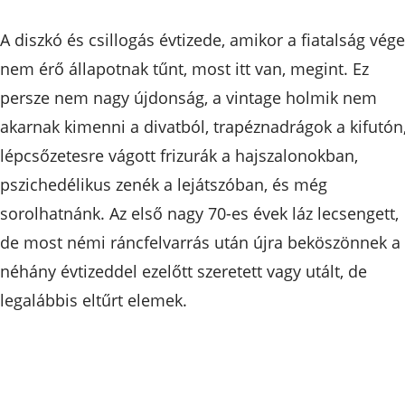
A diszkó és csillogás évtizede, amikor a fiatalság vége
nem érő állapotnak tűnt, most itt van, megint. Ez
persze nem nagy újdonság, a vintage holmik nem
akarnak kimenni a divatból, trapéznadrágok a kifutón
lépcsőzetesre vágott frizurák a hajszalonokban,
pszichedélikus zenék a lejátszóban, és még
sorolhatnánk. Az első nagy 70-es évek láz lecsengett,
de most némi ráncfelvarrás után újra beköszönnek a
néhány évtizeddel ezelőtt szeretett vagy utált, de
legalábbis eltűrt elemek.