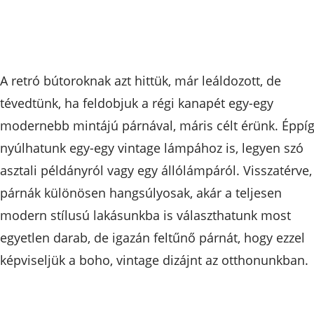
A retró bútoroknak azt hittük, már leáldozott, de
tévedtünk, ha feldobjuk a régi kanapét egy-egy
modernebb mintájú párnával, máris célt érünk. Éppí
nyúlhatunk egy-egy vintage lámpához is, legyen szó
asztali példányról vagy egy állólámpáról. Visszatérve,
párnák különösen hangsúlyosak, akár a teljesen
modern stílusú lakásunkba is választhatunk most
egyetlen darab, de igazán feltűnő párnát, hogy ezzel
képviseljük a boho, vintage dizájnt az otthonunkban.