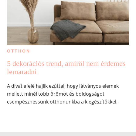
OTTHON
5 dekorációs trend, amiről nem érdemes
lemaradni
A divat afelé hajlik ezúttal, hogy látványos elemek
mellett minél több örömöt és boldogságot
csempészhessünk otthonunkba a kiegészítőkkel.