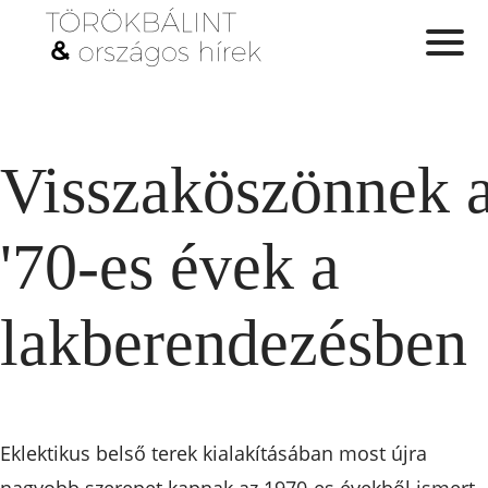
Visszaköszönnek 
'70-es évek a
lakberendezésben
Eklektikus belső terek kialakításában most újra
nagyobb szerepet kapnak az 1970-es évekből ismert