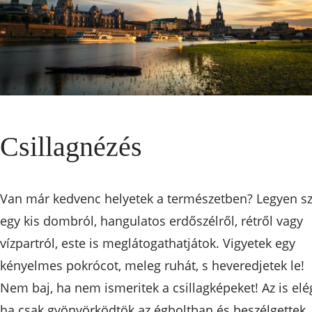
Csillagnézés
Van már kedvenc helyetek a természetben? Legyen s
egy kis dombról, hangulatos erdőszélről, rétről vagy
vízpartról, este is meglátogathatjátok. Vigyetek egy
kényelmes pokrócot, meleg ruhát, s heveredjetek le!
Nem baj, ha nem ismeritek a csillagképeket! Az is elé
ha csak gyönyörködtök az égboltban és beszélgettek,