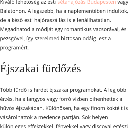
Kiváló lehetőség az esti
sétahajózás Budapesten
vagy
Balatonon. A legszebb, ha a naplementében indultok,
de a késő esti hajóraszállás is ellenállhatatlan.
Megadhatod a módját egy romantikus vacsorával, és
pezsgővel, így szerelmed biztosan odáig lesz a
programért.
Éjszakai fürdőzés
Több fürdő is hirdet éjszakai programokat. A legjobb
érzés, ha a langyos vagy forró vízben pihenhettek a
hűvös éjszakában. Különösen, ha egy finom koktélt is
vásárolhattok a medence partján. Sok helyen
különleges effektekkel, fényekkel vagy discoval egész