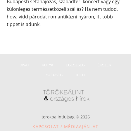
Budapesti sétahajózás, szabadtéri koncert vagy egy
különleges természetközeli szállás? Ha nem tudod,
hova vidd párodat romantikázni nyáron, itt több
tippet is adunk.
DIVAT
KUTYA
EGÉSZSÉG
ÉKSZER
SZÉPSÉG
TECH
torokbalintiujsag © 2026
KAPCSOLAT / MÉDIAAJÁNLAT