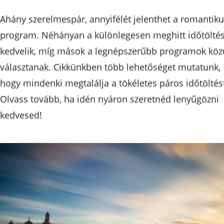
Ahány szerelmespár, annyifélét jelenthet a romantik
program. Néhányan a különlegesen meghitt időtöltés
kedvelik, míg mások a legnépszerűbb programok köz
választanak. Cikkünkben több lehetőséget mutatunk,
hogy mindenki megtalálja a tökéletes páros időtöltés
Olvass tovább, ha idén nyáron szeretnéd lenyűgözni
kedvesed!