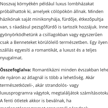
Noszvaj környékén például luxus lombházakat
próbálhattok ki, amelyek cölöpökön állnak. Minden
házikónak saját minikonyhája, fürdője, étkezőpultja
van, s ráadásul pezsgőfürdő is tartozik hozzájuk. Inn
gyönyörködhetünk a csillagokban vagy egyszerűen
csak a Benneteket körülölelő természetben. Egy ilyen
szállás egyesíti a romantikát, a luxust és a teljes
nyugalmat.
Összefoglalva:
Romantikázni minden évszakban lehe
de nyáron az átlagnál is több a lehetőség. Akár
természetközeli-, akár strandolós- vagy
luxusprogramra vágytok, megtaláljátok számításotoka
A fenti ötletek akkor is beválnak, ha