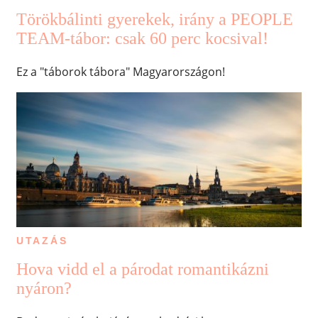
Törökbálinti gyerekek, irány a PEOPLE
TEAM-tábor: csak 60 perc kocsival!
Ez a "táborok tábora" Magyarországon!
UTAZÁS
Hova vidd el a párodat romantikázni
nyáron?