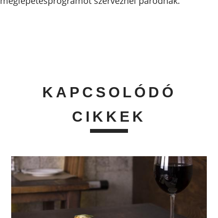
meglepetésprogramot szerveznél párodnak.
KAPCSOLÓDÓ
CIKKEK