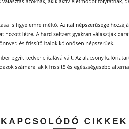
ális választás azoknak, akik aktív életmódot folytatnak
tása is figyelemre méltó. Az ital népszerűsége hozzájá
t hozott létre. A hard seltzert gyakran választják bará
önnyed és frissítő italok kólönösen népszerűek.
er egyik kedvenc italává vált. Az alacsony kalóriatar
dazok számára, akik frissítő és egészségesebb alternat
KAPCSOLÓDÓ CIKKEK