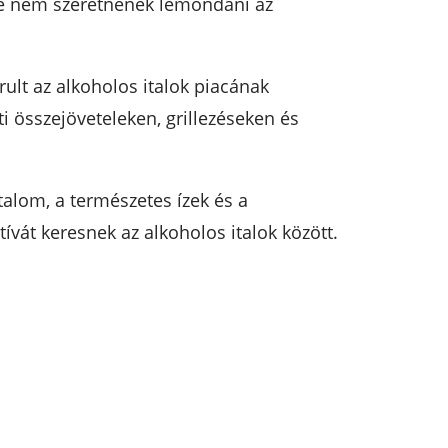
, de nem szeretnének lemondani az
rult az alkoholos italok piacának
ti összejöveteleken, grillezéseken és
talom, a természetes ízek és a
ívát keresnek az alkoholos italok között.