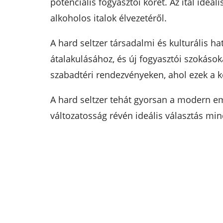
potenciális fogyasztói körét. Az ital ide
alkoholos italok élvezetéről.
A hard seltzer társadalmi és kulturális ha
átalakulásához, és új fogyasztói szokásoka
szabadtéri rendezvényeken, ahol ezek a k
A hard seltzer tehát gyorsan a modern emb
változatosság révén ideális választás min