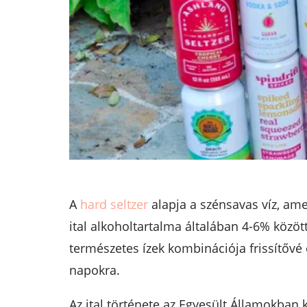
A
hard seltzer
alapja a szénsavas víz, am
ital alkoholtartalma általában 4-6% közö
természetes ízek kombinációja frissítővé 
napokra.
Az ital története az Egyesült Államokban 