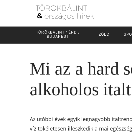
TÖRÖKBÁLINT / ÉRD /
ZÖLD
SPO
BUDAPEST
Mi az a hard s
alkoholos italt
Az utóbbi évek egyik legnagyobb italtrend
víz tökéletesen illeszkedik a mai egészsé