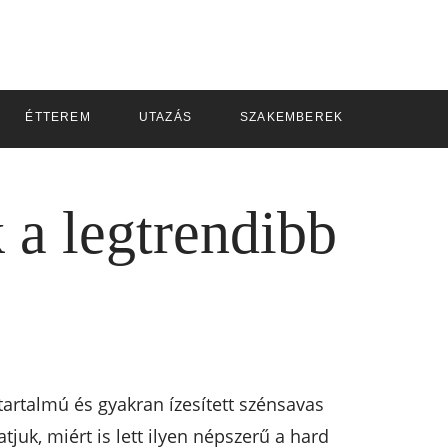
ÉTTEREM
UTAZÁS
SZAKEMBEREK
 a legtrendibb
atartalmú és gyakran ízesített szénsavas
juk, miért is lett ilyen népszerű a hard