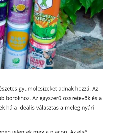
észetes gyümölcsízeket adnak hozzá. Az
bb borokhoz. Az egyszerű összetevők és a
k hála ideális választás a meleg nyári
zepén jelentek meg a piacon. Az első