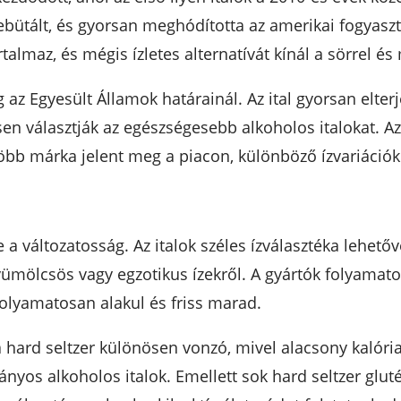
ütált, és gyorsan meghódította az amerikai fogyasztókat
rtalmaz, és mégis ízletes alternatívát kínál a sörrel é
az Egyesült Államok határainál. Az ital gyorsan elter
en választják az egészségesebb alkoholos italokat. Az 
több márka jelent meg a piacon, különböző ízvariációk
 a változatosság. Az italok széles ízválasztéka lehető
ümölcsös vagy egzotikus ízekről. A gyártók folyamatos
folyamatosan alakul és friss marad.
hard seltzer különösen vonzó, mivel alacsony kalóri
nyos alkoholos italok. Emellett sok hard seltzer gluté