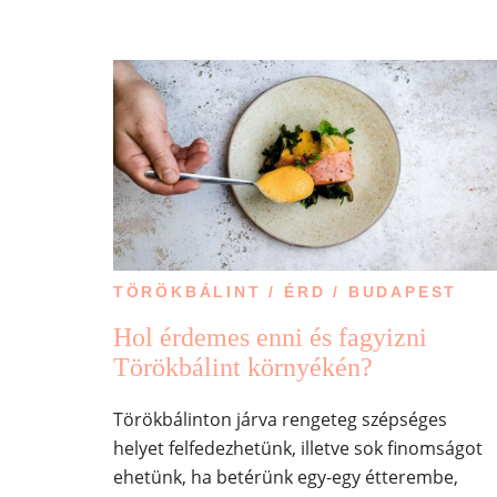
TÖRÖKBÁLINT / ÉRD / BUDAPEST
Hol érdemes enni és fagyizni
Törökbálint környékén?
Törökbálinton járva rengeteg szépséges
helyet felfedezhetünk, illetve sok finomságot
ehetünk, ha betérünk egy-egy étterembe,