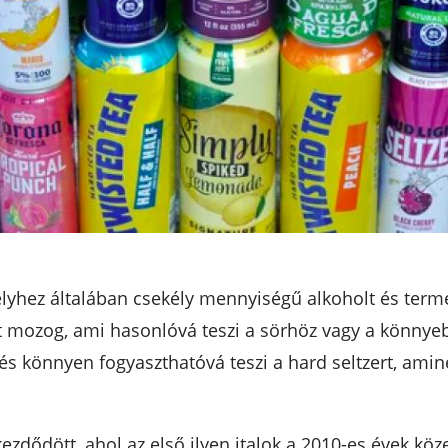
elyhez általában csekély mennyiségű alkoholt és term
tt mozog, ami hasonlóvá teszi a sörhöz vagy a könnye
és könnyen fogyaszthatóvá teszi a hard seltzert, amine
kezdődött, ahol az első ilyen italok a 2010-es évek kö