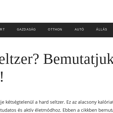
RT
GAZDASÁG
OTTHON
AUTÓ
ÁLLÁS
eltzer? Bemutatjuk
!
je kétségtelenül a hard seltzer. Ez az alacsony kalóri
gtudatos és aktív életmódhoz. Ebben a cikkben bemutat