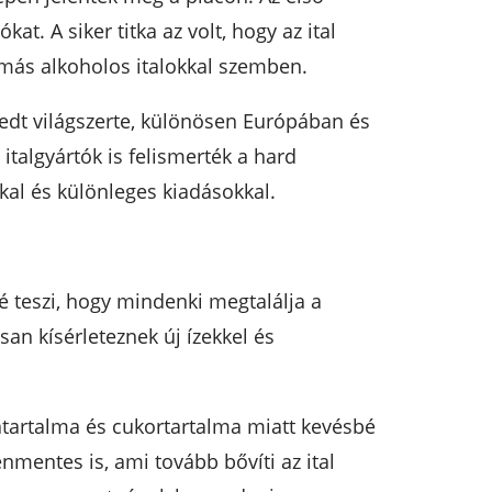
. A siker titka az volt, hogy az ital
s más alkoholos italokkal szemben.
jedt világszerte, különösen Európában és
italgyártók is felismerték a hard
kal és különleges kiadásokkal.
vé teszi, hogy mindenki megtalálja a
an kísérleteznek új ízekkel és
atartalma és cukortartalma miatt kevésbé
nmentes is, ami tovább bővíti az ital