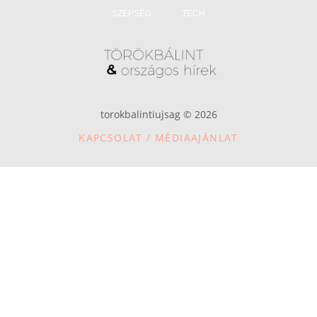
SZÉPSÉG
TECH
torokbalintiujsag © 2026
KAPCSOLAT / MÉDIAAJÁNLAT