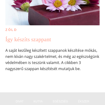
ZÖLD
Így készíts szappant
A saját kezűleg készített szappanok készítése mókás,
nem kíván nagy szakértelmet, és még az egészségünk
védelmében is teszünk valamit. A cikkben 3
nagyszerű szappan készítését mutatjuk be.
DIVAT
KUTYA
EGÉSZSÉG
ÉKSZER