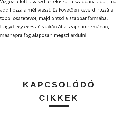
Vízgőz fölött olvaszd fel először a szappanalapot, ma
add hozzá a méhviaszt. Ez követően keverd hozzá a
többi összetevőt, majd öntsd a szappanformába.
Hagyd egy egész éjszakán át a szappanformában,
másnapra fog alaposan megszilárdulni.
KAPCSOLÓDÓ
CIKKEK