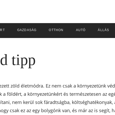
RT
GAZDASÁG
OTTHON
AUTÓ
ÁLLÁS
ld tipp
ett zöld életmódra. Ez nem csak a környezetünk véd
k a földért, a környezetünkért és természetesen az eg
tani, nem kerül sok fáradtságba, költséghatékonyak, 
hogy csak ez az egy bolygónk van, és már az is segít, h