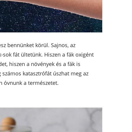
sz bennünket körül. Sajnos, az
-sok fát ültetünk. Hiszen a fák oxigént
et, hiszen a növények és a fák is
ig számos katasztrófát úszhat meg az
n óvnunk a természetet.