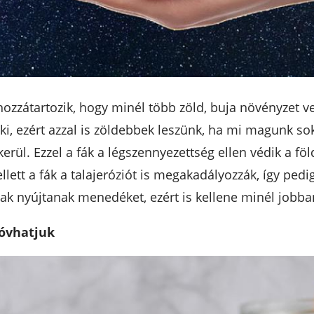
ozzátartozik, hogy minél több zöld, buja növényzet ve
ki, ezért azzal is zöldebbek leszünk, ha mi magunk sok
rül. Ezzel a fák a légszennyezettség ellen védik a föld
llett a fák a talajeróziót is megakadályozzák, így ped
k nyújtanak menedéket, ezért is kellene minél jobba
 óvhatjuk