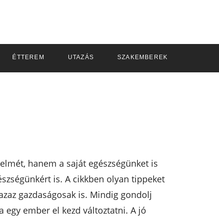
ÉTTEREM
UTAZÁS
SZAKEMBEREK
elmét, hanem a saját egészségünket is
észségünkért is. A cikkben olyan tippeket
azaz gazdaságosak is. Mindig gondolj
a egy ember el kezd változtatni. A jó