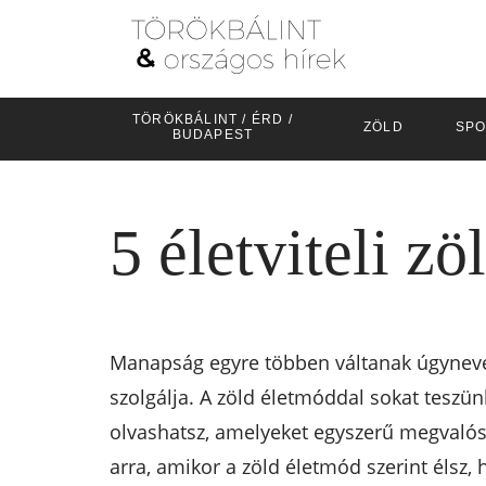
TÖRÖKBÁLINT / ÉRD /
ZÖLD
SPO
BUDAPEST
5 életviteli zö
Manapság egyre többen váltanak úgynevez
szolgálja. A zöld életmóddal sokat teszün
olvashatsz, amelyeket egyszerű megvalósí
arra, amikor a zöld életmód szerint élsz, 