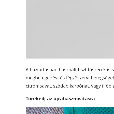
A háztartásban használt tisztítószerek is
megbetegedést és légzőszervi betegségeket
citromsavat, szódabikarbónát, vagy illóo
Törekedj az újrahasznosításra