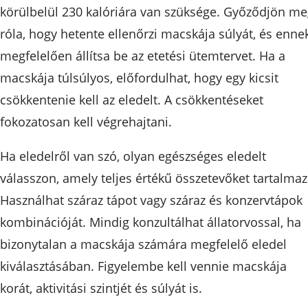
körülbelül 230 kalóriára van szüksége. Győződjön m
róla, hogy hetente ellenőrzi macskája súlyát, és enne
megfelelően állítsa be az etetési ütemtervet. Ha a
macskája túlsúlyos, előfordulhat, hogy egy kicsit
csökkentenie kell az eledelt. A csökkentéseket
fokozatosan kell végrehajtani.
Ha eledelről van szó, olyan egészséges eledelt
válasszon, amely teljes értékű összetevőket tartalmaz
Használhat száraz tápot vagy száraz és konzervtápok
kombinációját. Mindig konzultálhat állatorvossal, ha
bizonytalan a macskája számára megfelelő eledel
kiválasztásában. Figyelembe kell vennie macskája
korát, aktivitási szintjét és súlyát is.