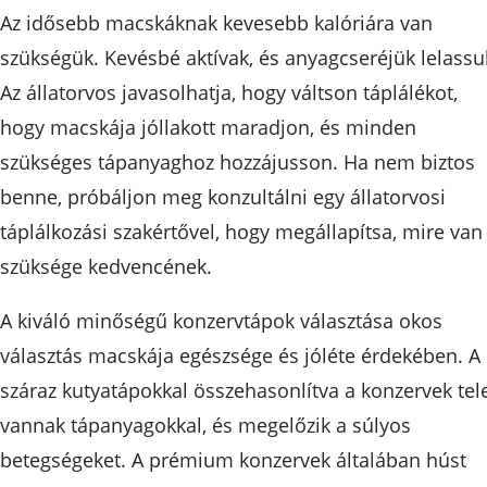
Az idősebb macskáknak kevesebb kalóriára van
szükségük. Kevésbé aktívak, és anyagcseréjük lelassul
Az állatorvos javasolhatja, hogy váltson táplálékot,
hogy macskája jóllakott maradjon, és minden
szükséges tápanyaghoz hozzájusson. Ha nem biztos
benne, próbáljon meg konzultálni egy állatorvosi
táplálkozási szakértővel, hogy megállapítsa, mire van
szüksége kedvencének.
A kiváló minőségű konzervtápok választása okos
választás macskája egészsége és jóléte érdekében. A
száraz kutyatápokkal összehasonlítva a konzervek tel
vannak tápanyagokkal, és megelőzik a súlyos
betegségeket. A prémium konzervek általában húst