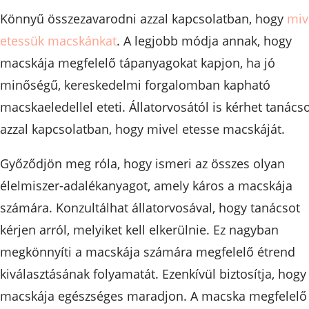
Könnyű összezavarodni azzal kapcsolatban, hogy
miv
etessük macskánkat
. A legjobb módja annak, hogy
macskája megfelelő tápanyagokat kapjon, ha jó
minőségű, kereskedelmi forgalomban kapható
macskaeledellel eteti. Állatorvosától is kérhet tanács
azzal kapcsolatban, hogy mivel etesse macskáját.
Győződjön meg róla, hogy ismeri az összes olyan
élelmiszer-adalékanyagot, amely káros a macskája
számára. Konzultálhat állatorvosával, hogy tanácsot
kérjen arról, melyiket kell elkerülnie. Ez nagyban
megkönnyíti a macskája számára megfelelő étrend
kiválasztásának folyamatát. Ezenkívül biztosítja, hogy
macskája egészséges maradjon. A macska megfelelő