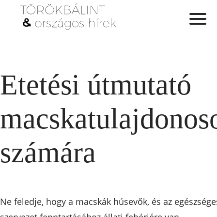
Etetési útmutató
macskatulajdonos
számára
Ne feledje, hogy a macskák húsevők, és az egészsége
szervezet fenntartásához állati fehérjére van