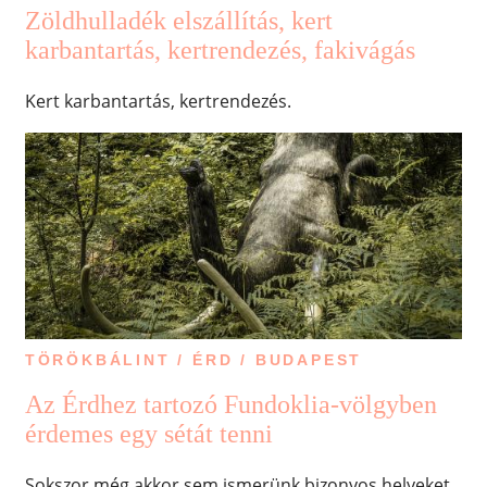
Zöldhulladék elszállítás, kert
karbantartás, kertrendezés, fakivágás
Kert karbantartás, kertrendezés.
TÖRÖKBÁLINT / ÉRD / BUDAPEST
Az Érdhez tartozó Fundoklia-völgyben
érdemes egy sétát tenni
Sokszor még akkor sem ismerünk bizonyos helyeket,